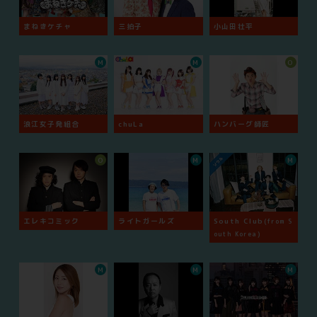
まねきケチャ
三拍子
小山田壮平
M
M
O
浪江女子発組合
chuLa
ハンバーグ師匠
O
M
M
エレキコミック
ライトガールズ
South Club
(from S
outh Korea)
M
M
M