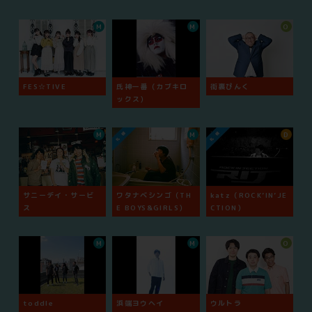
M
M
O
FES☆TIVE
氏神一番（カブキロ
街裏ぴんく
ックス）
M
M
D
サニーデイ・サービ
ワタナベシンゴ（TH
katz（ROCK’IN’JE
ス
E BOYS&GIRLS）
CTION）
M
M
O
toddle
浜端ヨウヘイ
ウルトラ