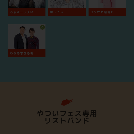
みるきーうぇい
ゆってぃ
ユリオカ超特Ｑ
O
わらふぢなるお
やついフェス専用
リストバンド