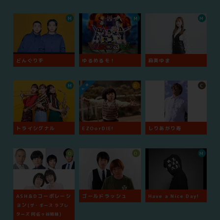
M
M
M
どんぐりず
ゆるめるモ！
麻美ゆま
M
D
C
トライシグナル
EZOorDIE!
しりあがり寿
O
O
M
ASH＆Dコーポレーシ
ゴールドラッシュ
Have a Nice Day!
ョン
(ザ・ギース ラブレ
ターズ 阿佐ヶ谷姉妹)