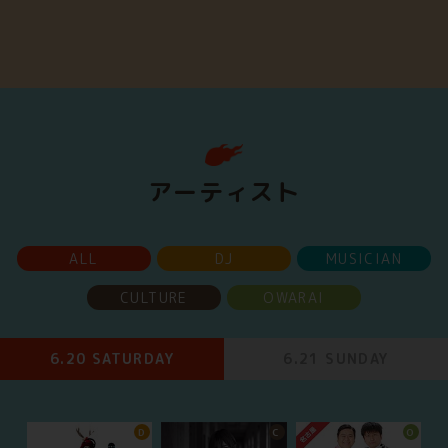
アーティスト
ALL
DJ
MUSICIAN
CULTURE
OWARAI
6.20 SATURDAY
6.21 SUNDAY
D
C
O