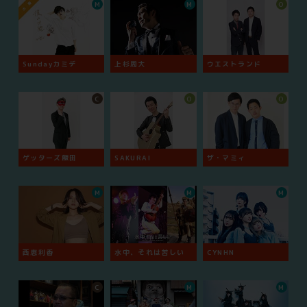
M
M
O
Sundayカミデ
上杉周大
ウエストランド
C
O
O
ゲッターズ飯田
SAKURAI
ザ・マミィ
M
M
M
西恵利香
水中、それは苦しい
CYNHN
C
M
M