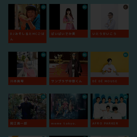
M
M
C
DJみそしるとMCごは
ぱいぱいでか美
いとうせいこう
ん
M
M
M
川本真琴
サンプラザ中野くん
DÉ DÉ MOUSE
M
M
M
岡江真一郎
meme tokyo.
AFRO PARKER