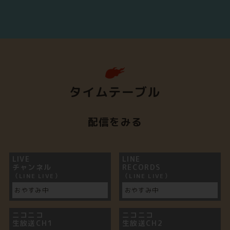
タイムテーブル
配信をみる
LIVE
LINE
チャンネル
RECORDS
（LINE LIVE）
（LINE LIVE）
おやすみ中
おやすみ中
ニコニコ
ニコニコ
生放送CH1
生放送CH2