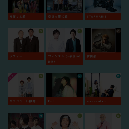
杉作Ｊ太郎
空きっ腹に酒
STARMARIE
O
O
C
ゾフィー
ツィンテル
吉田豪
（一夜限りの
復活）
O
M
M
パラシュート部隊
Foi
marucolab
M
O
O