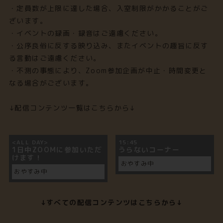
・定員数が上限に達した場合、入室制限がかかることがご
ざいます。
・イベントの録画・録音はご遠慮ください。
・公序良俗に反する映り込み、またイベントの趣旨に反す
る言動はご遠慮ください。
・不測の事態により、Zoom参加企画が中止・時間変更と
なる場合がございます。
↓配信コンテンツ一覧はこちらから↓
<ALL DAY>
15:45
1日中ZOOMに参加いただ
うらないコーナー
けます！
おやすみ中
おやすみ中
↓すべての配信コンテンツはこちらから↓