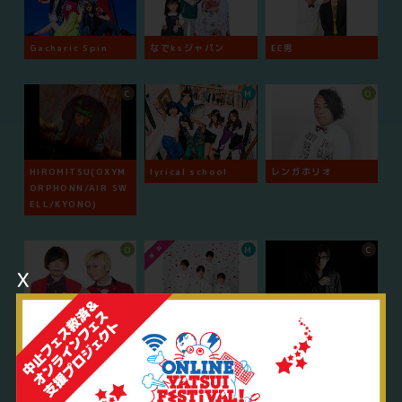
Gacharic Spin
なでksジャパン
EE男
C
M
O
HIROMITSU(OXYM
lyrical school
レンガホリオ
ORPHONN/AIR SW
ELL/KYONO)
O
M
C
x
ウェイウェイズ
九星隊
DJ響
O
O
O