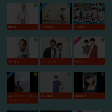
O
M
M
爆烈Q
山木将平
CY8ER
O
O
O
おくまん
ナナフシギ
チムニー
D
O
C
on1on（the life o
村山武蔵
奥森皐月
f the party）