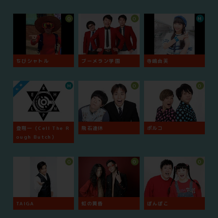
O
O
M
ちびシャトル
ブーメラン学園
寺嶋由芙
M
O
O
登翔一（Cell The R
飛石連休
ポルコ
ough Butch）
O
O
O
TAIGA
虹の黄昏
ぽんぽこ