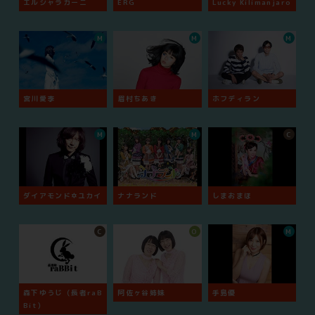
エルシャラカーニ
ERG
Lucky Kilimanjaro
M
M
M
宮川愛李
眉村ちあき
ホフディラン
M
M
C
ダイアモンド✡ユカイ
ナナランド
しまおまほ
C
O
M
森下ゆうじ（長者raB
阿佐ヶ谷姉妹
手島優
Bit）