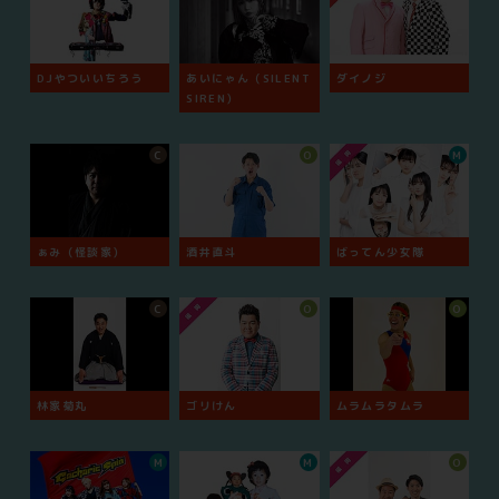
DJやついいちろう
あいにゃん（SILENT
ダイノジ
SIREN）
C
O
M
ぁみ（怪談家）
酒井直斗
ばってん少女隊
C
O
O
林家菊丸
ゴリけん
ムラムラタムラ
M
M
O