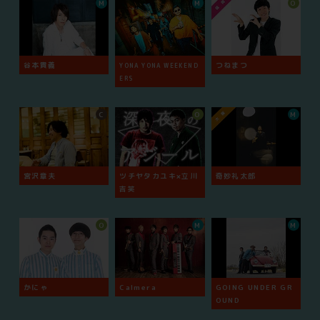
M
M
O
谷本貴義
つねまつ
YONA YONA WEEKEND
ERS
C
O
M
宮沢章夫
ツチヤタカユキ×立川
奇妙礼太郎
吉笑
O
M
M
かにゃ
Calmera
GOING UNDER GR
OUND