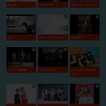
吉川友
マキタスポーツ
BenjaminJasmine
M
M
M
Ran
sora tob sakana
KAHOH
M
D
M
ZIGGY 森重樹一
ゆけむりDJs
Helsinki Lambda
Club
O
M
M