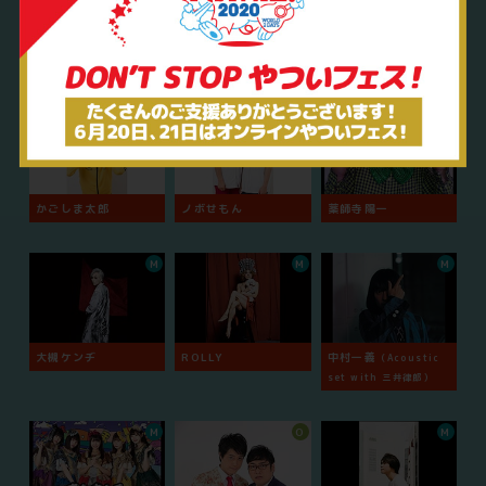
サトシ
土居上野
おほしんたろう
O
O
O
かごしま太郎
ノボせもん
薬師寺陽一
M
M
M
大槻ケンヂ
ROLLY
中村一義
（Acoustic
set with 三井律郎）
M
O
M