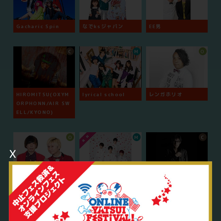
Gacharic Spin
なでksジャパン
EE男
C
M
O
HIROMITSU(OXYM
lyrical school
レンガホリオ
ORPHONN/AIR SW
ELL/KYONO)
O
M
C
x
ウェイウェイズ
九星隊
DJ響
O
O
O