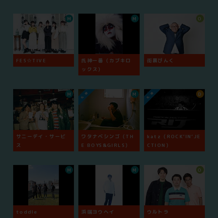
M
M
O
FES☆TIVE
氏神一番（カブキロ
街裏ぴんく
ックス）
M
M
D
サニーデイ・サービ
ワタナベシンゴ（TH
katz（ROCK’IN’JE
ス
E BOYS&GIRLS）
CTION）
M
M
O
toddle
浜端ヨウヘイ
ウルトラ