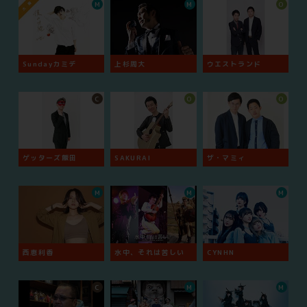
M
M
O
Sundayカミデ
上杉周大
ウエストランド
C
O
O
ゲッターズ飯田
SAKURAI
ザ・マミィ
M
M
M
西恵利香
水中、それは苦しい
CYNHN
C
M
M