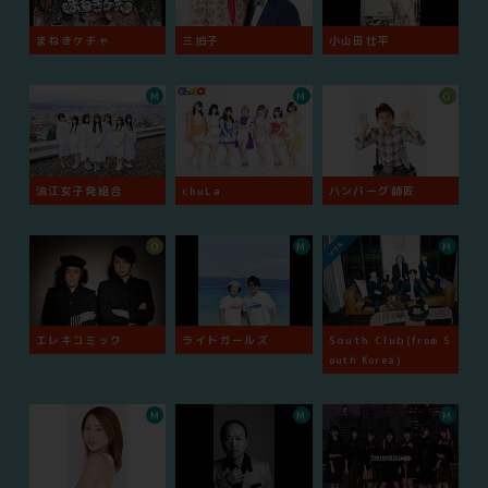
まねきケチャ
三拍子
小山田壮平
M
M
O
浪江女子発組合
chuLa
ハンバーグ師匠
O
M
M
エレキコミック
ライトガールズ
South Club
(from S
outh Korea)
M
M
M