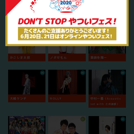
サトシ
土居上野
おほしんたろう
O
O
O
かごしま太郎
ノボせもん
薬師寺陽一
M
M
M
大槻ケンヂ
ROLLY
中村一義
（Acoustic
set with 三井律郎）
M
O
M