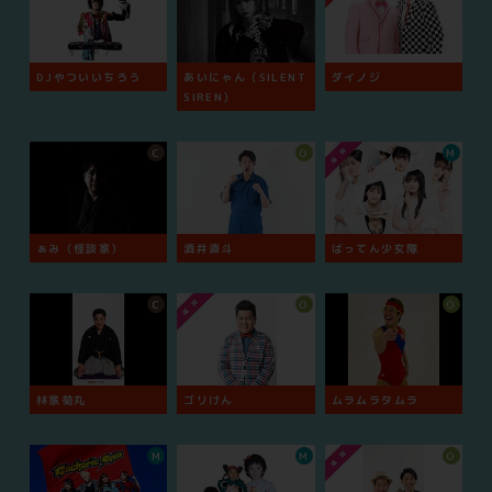
DJやついいちろう
あいにゃん（SILENT
ダイノジ
SIREN）
C
O
M
ぁみ（怪談家）
酒井直斗
ばってん少女隊
C
O
O
林家菊丸
ゴリけん
ムラムラタムラ
M
M
O