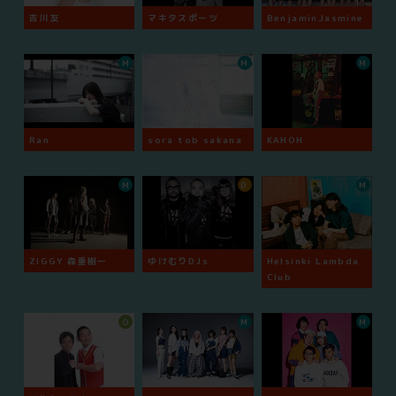
吉川友
マキタスポーツ
BenjaminJasmine
M
M
M
Ran
sora tob sakana
KAHOH
M
D
M
ZIGGY 森重樹一
ゆけむりDJs
Helsinki Lambda
Club
O
M
M