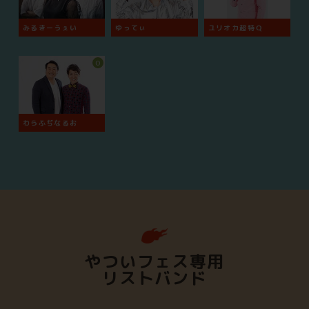
みるきーうぇい
ゆってぃ
ユリオカ超特Ｑ
O
わらふぢなるお
やついフェス専用
リストバンド