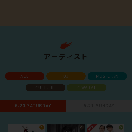
アーティスト
ALL
DJ
MUSICIAN
CULTURE
OWARAI
6.20 SATURDAY
6.21 SUNDAY
D
C
O