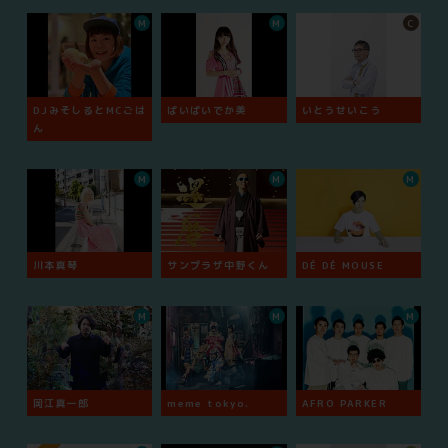
M
M
C
DJみそしるとMCごは
ぱいぱいでか美
いとうせいこう
ん
M
M
M
川本真琴
サンプラザ中野くん
DÉ DÉ MOUSE
M
M
M
岡江真一郎
meme tokyo.
AFRO PARKER