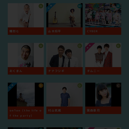
O
M
M
爆烈Q
山木将平
CY8ER
O
O
O
おくまん
ナナフシギ
チムニー
D
O
C
on1on（the life o
村山武蔵
奥森皐月
f the party）