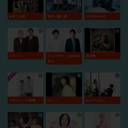
杉作Ｊ太郎
空きっ腹に酒
STARMARIE
O
O
C
ゾフィー
ツィンテル
吉田豪
（一夜限りの
復活）
O
M
M
パラシュート部隊
Foi
marucolab
M
O
O