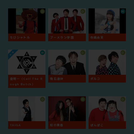
O
O
M
ちびシャトル
ブーメラン学園
寺嶋由芙
M
O
O
登翔一（Cell The R
飛石連休
ポルコ
ough Butch）
O
O
O
TAIGA
虹の黄昏
ぽんぽこ