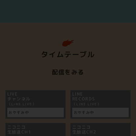
タイムテーブル
配信をみる
LIVE
LINE
チャンネル
RECORDS
（LINE LIVE）
（LINE LIVE）
おやすみ中
おやすみ中
ニコニコ
ニコニコ
生放送CH1
生放送CH2