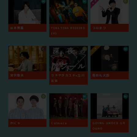
M
M
O
谷本貴義
つねまつ
YONA YONA WEEKEND
ERS
C
O
M
宮沢章夫
ツチヤタカユキ×立川
奇妙礼太郎
吉笑
O
M
M
かにゃ
Calmera
GOING UNDER GR
OUND