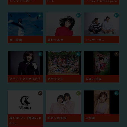
エルシャラカーニ
ERG
Lucky Kilimanjaro
M
M
M
宮川愛李
眉村ちあき
ホフディラン
M
M
C
ダイアモンド✡ユカイ
ナナランド
しまおまほ
C
O
M
森下ゆうじ（長者raB
阿佐ヶ谷姉妹
手島優
Bit）