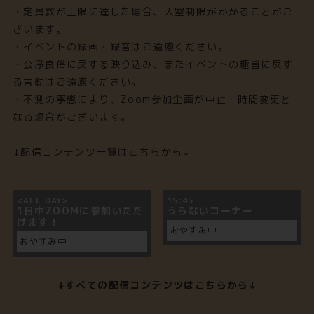
・定員数が上限に達した場合、入室制限がかかることがご
ざいます。
・イベントの録画・録音はご遠慮ください。
・公序良俗に反する映り込み、またイベントの趣旨に反す
る言動はご遠慮ください。
・不測の事態により、Zoom参加企画が中止・時間変更と
なる場合がございます。
↓配信コンテンツ一覧はこちらから↓
<ALL DAY>
15:45
1日中ZOOMに参加いただ
うらないコーナー
けます！
おやすみ中
おやすみ中
↓すべての配信コンテンツはこちらから↓