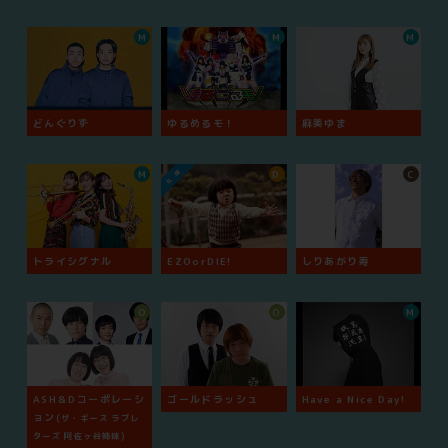
M
M
M
どんぐりず
ゆるめるモ！
麻美ゆま
M
D
C
トライシグナル
EZOorDIE!
しりあがり寿
O
O
M
ASH＆Dコーポレーシ
ゴールドラッシュ
Have a Nice Day!
ョン
(ザ・ギース ラブレ
ターズ 阿佐ヶ谷姉妹)