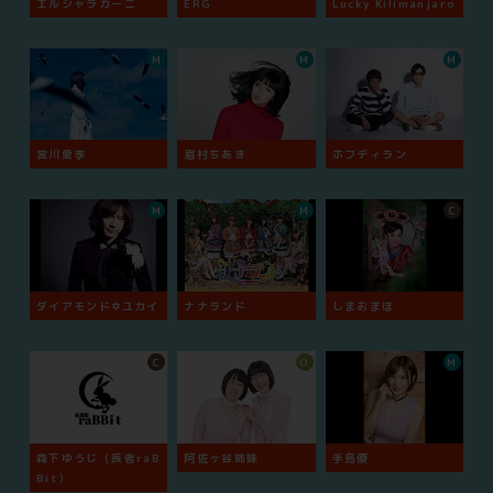
エルシャラカーニ
ERG
Lucky Kilimanjaro
M
M
M
宮川愛李
眉村ちあき
ホフディラン
M
M
C
ダイアモンド✡ユカイ
ナナランド
しまおまほ
C
O
M
森下ゆうじ（長者raB
阿佐ヶ谷姉妹
手島優
Bit）