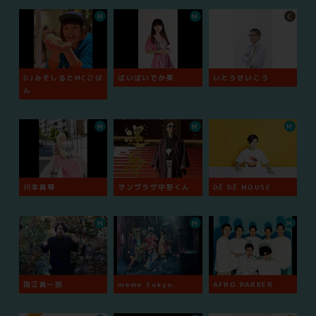
M
M
C
DJみそしるとMCごは
ぱいぱいでか美
いとうせいこう
ん
M
M
M
川本真琴
サンプラザ中野くん
DÉ DÉ MOUSE
M
M
M
岡江真一郎
meme tokyo.
AFRO PARKER