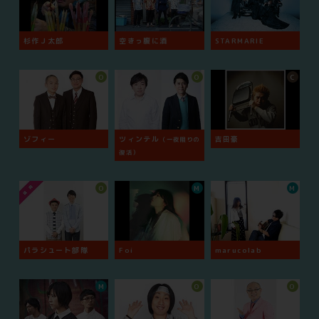
杉作Ｊ太郎
空きっ腹に酒
STARMARIE
O
O
C
ゾフィー
ツィンテル
吉田豪
（一夜限りの
復活）
O
M
M
パラシュート部隊
Foi
marucolab
M
O
O