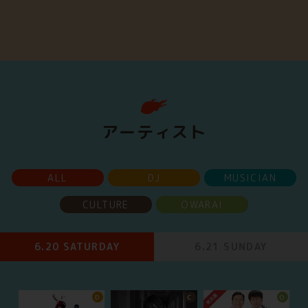
アーティスト
ALL
DJ
MUSICIAN
CULTURE
OWARAI
6.20 SATURDAY
6.21 SUNDAY
D
C
O