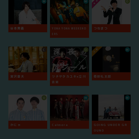
M
M
O
谷本貴義
つねまつ
YONA YONA WEEKEND
ERS
C
O
M
宮沢章夫
ツチヤタカユキ×立川
奇妙礼太郎
吉笑
O
M
M
かにゃ
Calmera
GOING UNDER GR
OUND