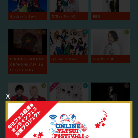
Gacharic Spin
なでksジャパン
EE男
C
M
O
HIROMITSU(OXYM
lyrical school
レンガホリオ
ORPHONN/AIR SW
ELL/KYONO)
O
M
C
x
ウェイウェイズ
九星隊
DJ響
O
O
O