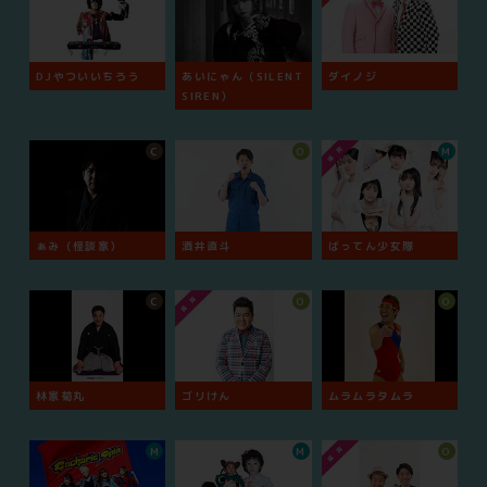
DJやついいちろう
あいにゃん（SILENT
ダイノジ
SIREN）
C
O
M
ぁみ（怪談家）
酒井直斗
ばってん少女隊
C
O
O
林家菊丸
ゴリけん
ムラムラタムラ
M
M
O