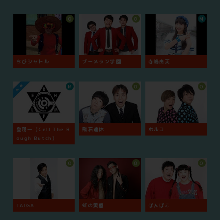
O
O
M
ちびシャトル
ブーメラン学園
寺嶋由芙
M
O
O
登翔一（Cell The R
飛石連休
ポルコ
ough Butch）
O
O
O
TAIGA
虹の黄昏
ぽんぽこ