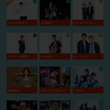
M
M
O
Sundayカミデ
上杉周大
ウエストランド
C
O
O
ゲッターズ飯田
SAKURAI
ザ・マミィ
M
M
M
西恵利香
水中、それは苦しい
CYNHN
C
M
M