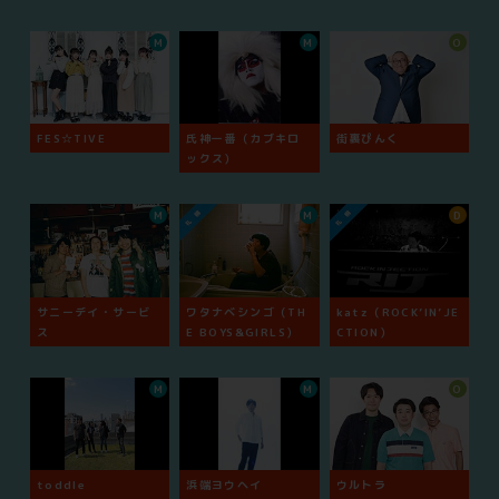
M
M
O
FES☆TIVE
氏神一番（カブキロ
街裏ぴんく
ックス）
M
M
D
サニーデイ・サービ
ワタナベシンゴ（TH
katz（ROCK’IN’JE
ス
E BOYS&GIRLS）
CTION）
M
M
O
toddle
浜端ヨウヘイ
ウルトラ