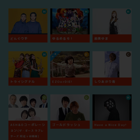
M
M
M
どんぐりず
ゆるめるモ！
麻美ゆま
M
D
C
トライシグナル
EZOorDIE!
しりあがり寿
O
O
M
ASH＆Dコーポレーシ
ゴールドラッシュ
Have a Nice Day!
ョン
(ザ・ギース ラブレ
ターズ 阿佐ヶ谷姉妹)