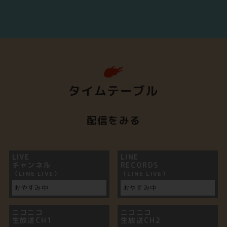
タイムテーブル
配信をみる
LIVE
LINE
チャンネル
RECORDS
（LINE LIVE）
（LINE LIVE）
おやすみ中
おやすみ中
ニコニコ
ニコニコ
生放送CH1
生放送CH2