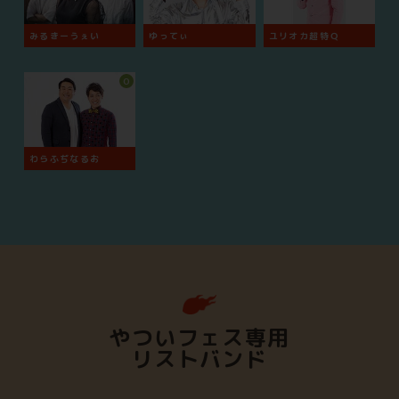
みるきーうぇい
ゆってぃ
ユリオカ超特Ｑ
O
わらふぢなるお
やついフェス専用
リストバンド