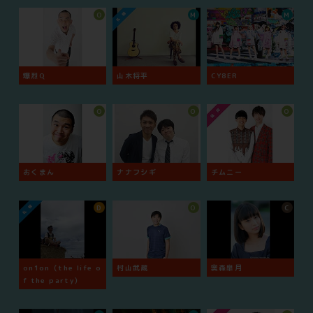
O
M
M
爆烈Q
山木将平
CY8ER
O
O
O
おくまん
ナナフシギ
チムニー
D
O
C
on1on（the life o
村山武蔵
奥森皐月
f the party）