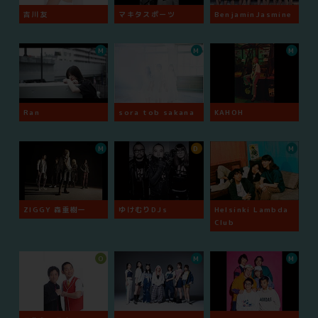
吉川友
マキタスポーツ
BenjaminJasmine
M
M
M
Ran
sora tob sakana
KAHOH
M
D
M
ZIGGY 森重樹一
ゆけむりDJs
Helsinki Lambda
Club
O
M
M