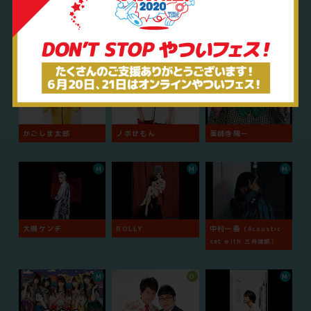
サトシ
土居上野
おほしんたろう
O
O
O
かごしま太郎
ノボせもん
薬師寺陽一
M
M
M
大槻ケンヂ
ROLLY
中村一義
（Acoustic
set with 三井律郎）
M
O
M