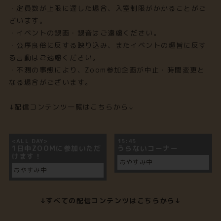
・定員数が上限に達した場合、入室制限がかかることがご
ざいます。
・イベントの録画・録音はご遠慮ください。
・公序良俗に反する映り込み、またイベントの趣旨に反す
る言動はご遠慮ください。
・不測の事態により、Zoom参加企画が中止・時間変更と
なる場合がございます。
↓配信コンテンツ一覧はこちらから↓
<ALL DAY>
15:45
1日中ZOOMに参加いただ
うらないコーナー
けます！
おやすみ中
おやすみ中
↓すべての配信コンテンツはこちらから↓