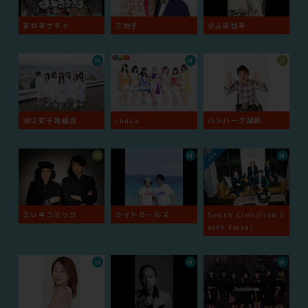
まねきケチャ
三拍子
小山田壮平
M
M
O
浪江女子発組合
chuLa
ハンバーグ師匠
O
M
M
エレキコミック
ライトガールズ
South Club
(from S
outh Korea)
M
M
M